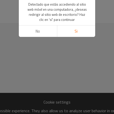
Detectado que estás accediendo al sitio
web móvil en una computadora, ¿deseas
redirigir al sitio web de escritorio? Haz
clic en 'sí' para continuar
No
Si
Cookie settings
sible experience. They also allow us to analyze user behavior in 