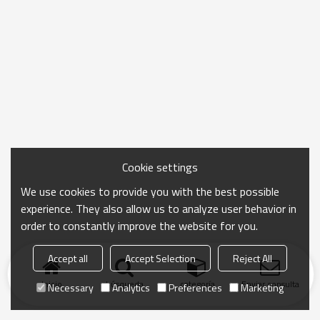
Cookie settings
We use cookies to provide you with the best possible
experience. They also allow us to analyze user behavior in
order to constantly improve the website for you.
Accept all
Accept Selection
Reject All
Inicio
búsqueda
categoría
Enviar consulta
Necessary
Analytics
Preferences
Marketing